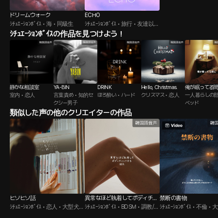
ドリームウォーク
ECHO
ｼﾁｭｴｰｼｮﾝﾎﾞｲｽ • 海 • 同級生
ｼﾁｭｴｰｼｮﾝﾎﾞｲｽ • 旅行 • 友達以上
ｼﾁｭｴｰｼｮﾝﾎﾞｲｽの作品を見つけよう！
恋人未満
静かな相談室
YA-BIN
DRINK
Hello, Christmas.
俺が眠ってる
室内 • 恋人
言葉責め • 知的セ
ほろ酔い • ハード
クリスマス • 恋人
一人暮らしの部
クシー男子
ベッド
類似した声の他のクリエイターの作品
ヒソヒソ話
異常なほど執着してボディチェ
禁断の書物
ｼﾁｭｴｰｼｮﾝﾎﾞｲｽ • 恋人 • 大型犬男
ックする彼氏
ｼﾁｭｴｰｼｮﾝﾎﾞｲｽ • BDSM • 調教/奴
ｼﾁｭｴｰｼｮﾝﾎﾞｲｽ • 不倫 
子
隷
子