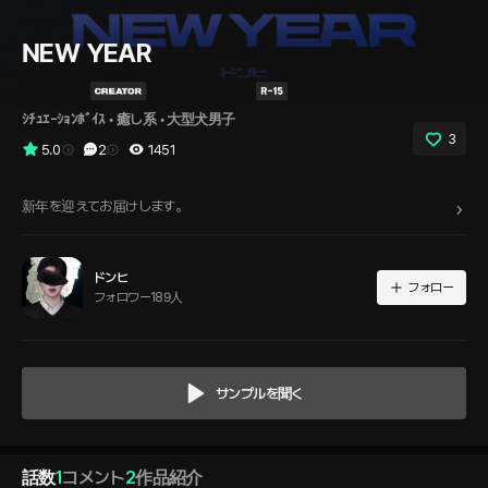
NEW YEAR
ｼﾁｭｴｰｼｮﾝﾎﾞｲｽ
 • 
癒し系
 • 
大型犬男子
3
5.0
2
1451
新年を迎えてお届けします。
ドンヒ
フォロー
フォロワー189人
サンプルを聞く
話数
1
コメント
2
作品紹介