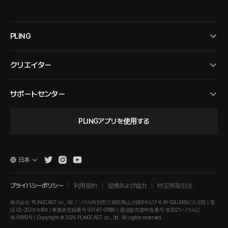
PLING
クリエイター
サポートセンター
PLINGアプリを使用する
日本
プライバシーポリシー
利用規約
提携および協力
特定商取引法
株式会社 PLINGCAST co., ltd. | ソウル特別市江南区陶山大路8キル17-6 W-SQUAREビル２階 | 電
話 02-2039-9409 | 事業者登録番号 631-87-01880 | 通信販売業申告番号 第2021-ソウル江
南-01810号 | Copyright © 2026 PLINGCAST co., ltd. All rights reserved.