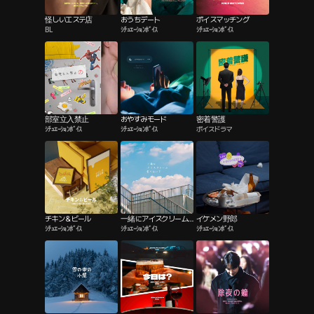
怪しいエステ店
おうちデート
ボイスマッチング
BL
ｼﾁｭｴｰｼｮﾝﾎﾞｲｽ
ｼﾁｭｴｰｼｮﾝﾎﾞｲｽ
部室立入禁止
おやすみモード
密着警護
ｼﾁｭｴｰｼｮﾝﾎﾞｲｽ
ｼﾁｭｴｰｼｮﾝﾎﾞｲｽ
ボイスドラマ
チキン＆ビール
一緒にアイスクリーム
イケメン野郎
ｼﾁｭｴｰｼｮﾝﾎﾞｲｽ
ｼﾁｭｴｰｼｮﾝﾎﾞｲｽ
ｼﾁｭｴｰｼｮﾝﾎﾞｲｽ
食べない？