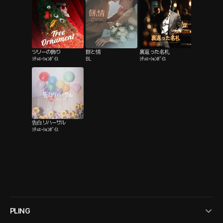
ツリーの飾り
餅と情
裏返った名札
ｼﾁｭｴｰｼｮﾝﾎﾞｲｽ
BL
ｼﾁｭｴｰｼｮﾝﾎﾞｲｽ
告白リハーサル
ｼﾁｭｴｰｼｮﾝﾎﾞｲｽ
PLING