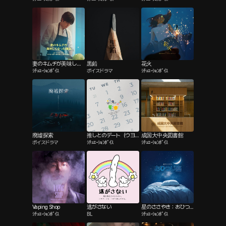
妻のキムチが美味しく
黒鉛
花火
ｼﾁｭｴｰｼｮﾝﾎﾞｲｽ
ボイスドラマ
ｼﾁｭｴｰｼｮﾝﾎﾞｲｽ
なった理由
廃墟探索
推しとのデート（ウヨ
成国大中央図書館
ボイスドラマ
ｼﾁｭｴｰｼｮﾝﾎﾞｲｽ
ｼﾁｭｴｰｼｮﾝﾎﾞｲｽ
ン）
Vaping Shop
逃がさない
星のささやき：おひつ
ｼﾁｭｴｰｼｮﾝﾎﾞｲｽ
BL
ｼﾁｭｴｰｼｮﾝﾎﾞｲｽ
じ座