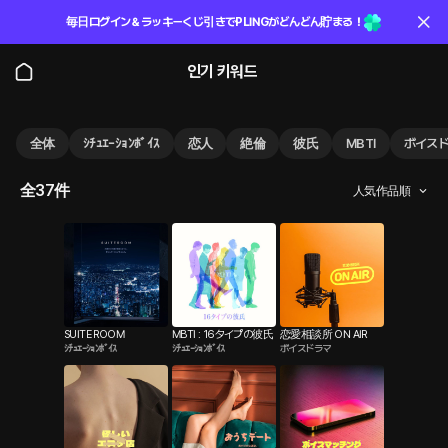
毎日ログイン＆ラッキーくじ引きでPLINGがどんどん貯まる！
인기 키워드
全体
ｼﾁｭｴｰｼｮﾝﾎﾞｲｽ
恋人
絶倫
彼氏
MBTI
ボイス
全37件
人気作品順
SUITE ROOM
MBTI : 16タイプの彼氏
恋愛相談所 ON AIR
ｼﾁｭｴｰｼｮﾝﾎﾞｲｽ
ｼﾁｭｴｰｼｮﾝﾎﾞｲｽ
ボイスドラマ