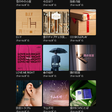
雪の中の小屋
今日は？
除夜の鐘
ｼﾁｭｴｰｼｮﾝﾎﾞｲｽ
ｼﾁｭｴｰｼｮﾝﾎﾞｲｽ
ｼﾁｭｴｰｼｮﾝﾎﾞｲｽ
D.I.Y
妻のチャプチェが美味
COSROLEPLAY
ｼﾁｭｴｰｼｮﾝﾎﾞｲｽ
ｼﾁｭｴｰｼｮﾝﾎﾞｲｽ
ｼﾁｭｴｰｼｮﾝﾎﾞｲｽ
しくなった理由
LOVE ME RIGHT
傘の傾き
隣の部屋
ｼﾁｭｴｰｼｮﾝﾎﾞｲｽ
ｼﾁｭｴｰｼｮﾝﾎﾞｲｽ
ｼﾁｭｴｰｼｮﾝﾎﾞｲｽ
防音トラブル
下山不可
愛の5つのことば
ｼﾁｭｴｰｼｮﾝﾎﾞｲｽ
ｼﾁｭｴｰｼｮﾝﾎﾞｲｽ
ｼﾁｭｴｰｼｮﾝﾎﾞｲｽ