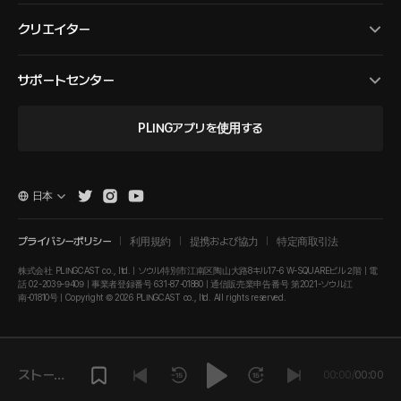
クリエイター
サポートセンター
PLINGアプリを使用する
日本
プライバシーポリシー
利用規約
提携および協力
特定商取引法
株式会社 PLINGCAST co., ltd. | ソウル特別市江南区陶山大路8キル17-6 W-SQUAREビル２階 | 電
話 02-2039-9409 | 事業者登録番号 631-87-01880 | 通信販売業申告番号 第2021-ソウル江
南-01810号 | Copyright © 2026 PLINGCAST co., ltd. All rights reserved.
ストーリ
00:00
/
00:00
ーを再生