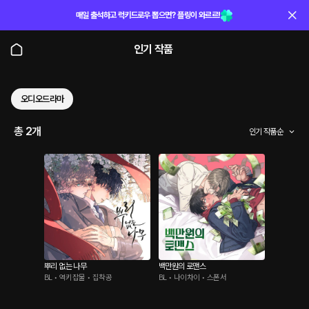
매일 출석하고 럭키드로우 뽑으면? 플링이 와르르!
인기 작품
오디오드라마
총 2개
인기 작품순
뿌리 없는 나무
백만원의 로맨스
BL • 역키잡물 • 집착공
BL • 나이차이 • 스폰서