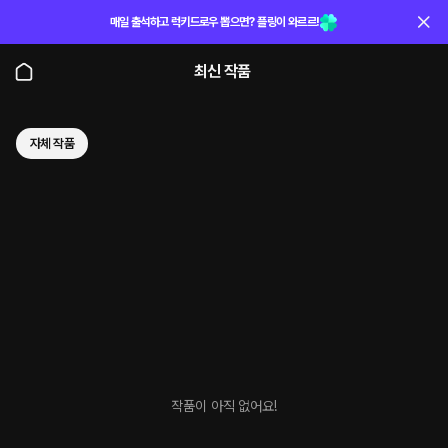
매일 출석하고 럭키드로우 뽑으면? 플링이 와르르!
최신 작품
자체 작품
작품이 아직 없어요!