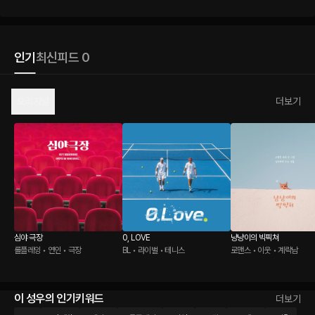
인기
최신
피드 0
오리지널
더보기
심야 극장
0, LOVE
냥냥이의 빅픽쳐
롤플레잉 • 연인 • 극장
BL • 라이벌 • 테니스
로맨스 • 이웃 • 계락남
이 성우의 인기키워드
더보기