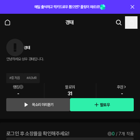
매일 출석하고 럭키드로우 뽑으면? 플링이 와르르!
경태
경태
안녕하세요 성우 경태입니다.
#
중저음
#
ASMR
랭킹
팔로워
후원
-
31
-
팔로우
목소리 미리듣기
로그인 후 소장률을 확인해주세요!
0
 / 
7
개 작품