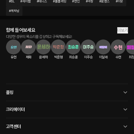
#
BL
#
라이벌
#
테니스
#
롤플레잉
#
연인
#
극장
#
로맨스
#
이웃
#
계락남
함께 들어보세요
더보기
다양한 성우의 목소리를 감상하고 구독해보세요!
유현
제화
윤세하
박준형
최승훈
이주승
이달래
수현
최
플링
크리에이터
고객센터