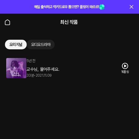
매일 출석하고 럭키드로우 뽑으면? 플링이 와르르!
최신 작품
오리지널
오디오드라마
5년 전
교수님, 물어주세요.
16플링
33분
•
2021.11.09