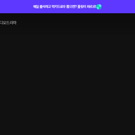
매일 출석하고 럭키드로우 뽑으면? 플링이 와르르!
디오드라마