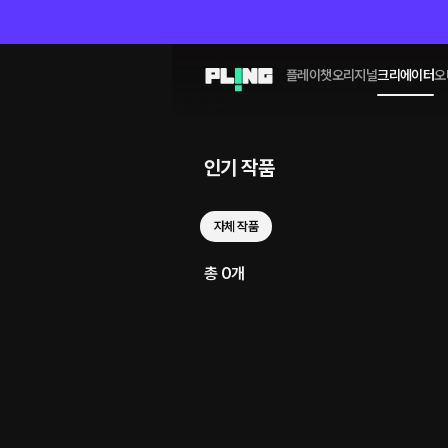
플레이챗
오리지널
크리에이터
오
인기 작품
자체 작품
총 0개