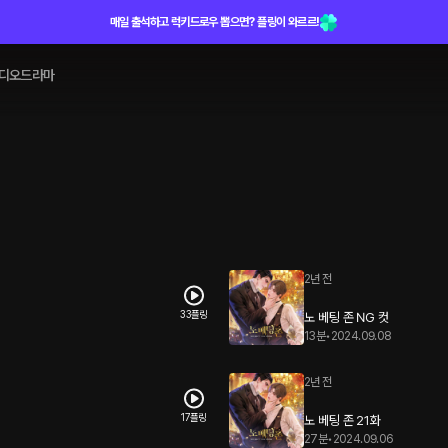
매일 출석하고 럭키드로우 뽑으면? 플링이 와르르!
디오드라마
2년 전
33플링
노 베팅 존 NG 컷
13분
•
2024.09.08
2년 전
17플링
노 베팅 존 21화
27분
•
2024.09.06