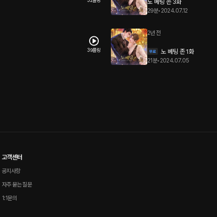
32플링
노 베팅 존 3화
29분
•
2024.07.12
2년 전
39플링
노 베팅 존 1화
21분
•
2024.07.05
고객센터
공지사항
자주 묻는 질문
1:1문의