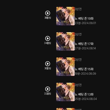
2년 전
38플링
노 베팅 존 19화
23분
•
2024.09.01
2년 전
34플링
노 베팅 존 17화
27분
•
2024.08.14
2년 전
30플링
노 베팅 존 15화
19분
•
2024.08.09
2년 전
32플링
노 베팅 존 13화
25분
•
2024.08.04