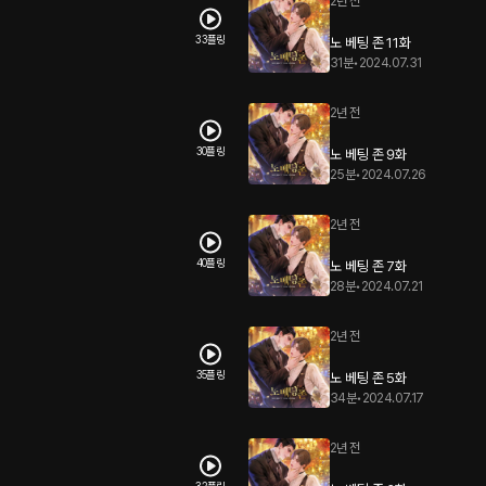
2년 전
33플링
노 베팅 존 11화
31분
•
2024.07.31
2년 전
30플링
노 베팅 존 9화
25분
•
2024.07.26
2년 전
40플링
노 베팅 존 7화
28분
•
2024.07.21
2년 전
35플링
노 베팅 존 5화
34분
•
2024.07.17
2년 전