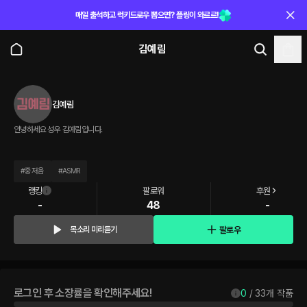
매일 출석하고 럭키드로우 뽑으면? 플링이 와르르!
김예림
김예림
안녕하세요 성우 김예림입니다.
#
중저음
#
ASMR
랭킹
팔로워
후원
-
48
-
팔로우
목소리 미리듣기
로그인 후 소장률을 확인해주세요!
0
 / 
33
개 작품