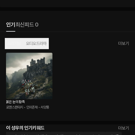
인기
최신
피드 0
오리지널
오디오드라마
더보기
붉은 눈의 황족
로맨스판타지 • 인외존재 • 서양풍
이 성우의 인기키워드
더보기