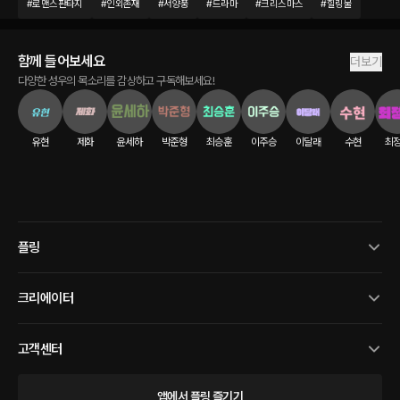
#
로맨스판타지
#
인외존재
#
서양풍
#
드라마
#
크리스마스
#
힐링물
함께 들어보세요
더보기
다양한 성우의 목소리를 감상하고 구독해보세요!
유현
제화
윤세하
박준형
최승훈
이주승
이달래
수현
최
플링
크리에이터
고객센터
앱에서 플링 즐기기