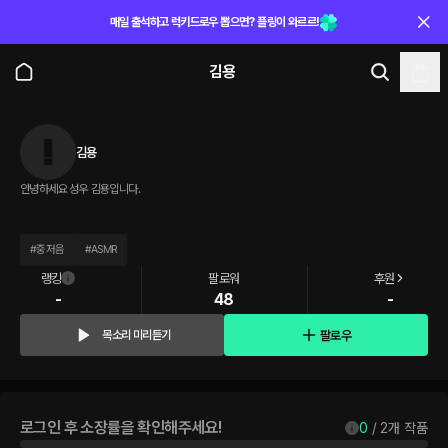
매일 출석하고 럭키드로우 뽑으면? 플링이 와르르!
김용
김용
안녕하세요 성우 김용입니다.
#
중저음
#
ASMR
랭킹
팔로워
후원
-
48
-
팔로우
목소리 미리듣기
로그인 후 소장률을 확인해주세요!
0
 / 
2
개 작품