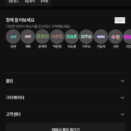
#
로맨스
#
운명적
#
여행
함께 들어보세요
더보기
다양한 성우의 목소리를 감상하고 구독해보세요!
유현
제화
윤세하
박준형
최승훈
이주승
이달래
수현
최
플링
크리에이터
고객센터
앱에서 플링 즐기기