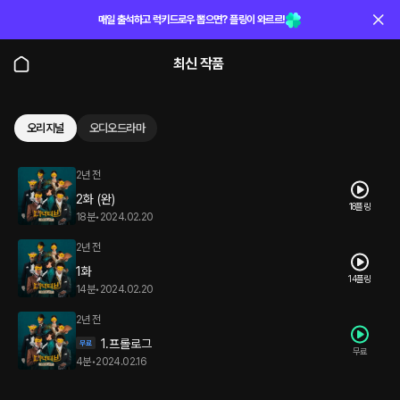
매일 출석하고 럭키드로우 뽑으면? 플링이 와르르!
최신 작품
오리지널
오디오드라마
2년 전
2화 (완)
18플링
18분
•
2024.02.20
2년 전
1화
14플링
14분
•
2024.02.20
2년 전
1.프롤로그
무료
4분
•
2024.02.16