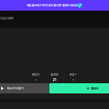
매일 출석하고 럭키드로우 뽑으면? 플링이 와르르!
디오드라마
랭킹
팔로워
후원
-
21
-
팔로우
목소리 미리듣기