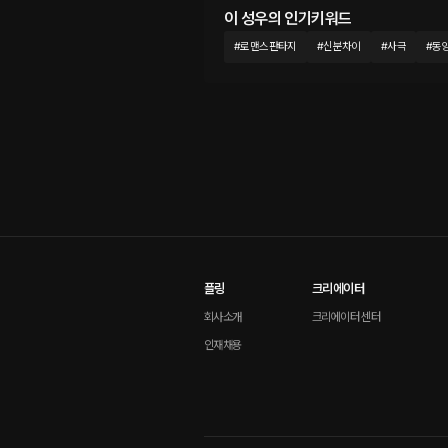
이 성우의 인기키워드
#
로맨스판타지
#
신분차이
#
사극
#
동
플링
크리에이터
회사소개
크리에이터 센터
인재채용