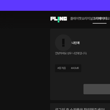
플레이챗
오리지널
크리에이터
오
나인애
안녕하세요 성우 나인애입니다.
#
중저음
#
ASMR
로그인 후 소장률을 확인해주세요!