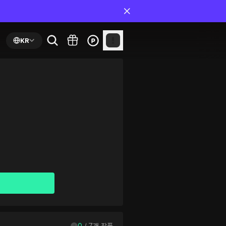
KR
0
 / 
7
개 작품