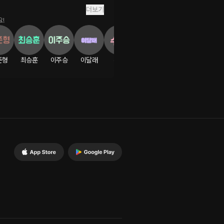
더보기
!
준형
최승훈
이주승
이달래
수현
최정윤
이우리