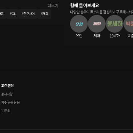
함께 들어보세요
더보기
다양한 성우의 목소리를 감상하고 구독해보세요
양풍
#
GL
#
친구사이
#
재회
유현
제화
윤세하
박
고객센터
공지사항
자주 묻는 질문
1:1문의