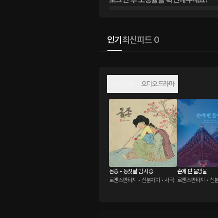
인기
최신
피드 0
오리지널
오디오드라마
몸종 - 동짓달 밤 시중
손에 핀 물방울
로맨스판타지 • 신분차이 • 사극
로맨스판타지 • 신분
풍