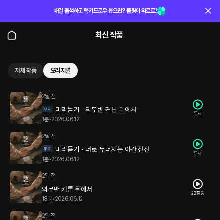
매일 출석하고 럭키드로우 뽑으면? 플링이 와르르!
최신 작품
자체 작품
오리지널
2달 전
미리듣기 - 의무반 커튼 뒤에서
무료
1분
•
2026.06.12
2달 전
미리듣기 - 너로 무너지는 야간 전선
무료
1분
•
2026.06.12
2달 전
의무반 커튼 뒤에서
22플링
18분
•
2026.06.12
2달 전