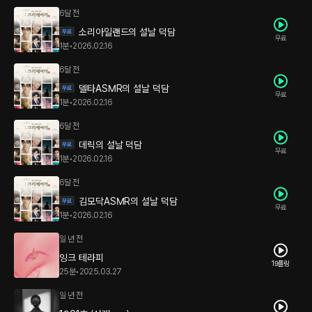
6달 전
소리아일랜드의 설날 덕담
무료
1분
•
2026.02.16
6달 전
델타ASMR의 설날 덕담
무료
1분
•
2026.02.16
6달 전
데릭의 설날 덕담
무료
1분
•
2026.02.16
6달 전
김모닥ASMR의 설날 덕담
무료
1분
•
2026.02.16
일 년 전
잉크 테라피
19플링
25분
•
2025.03.27
일 년 전