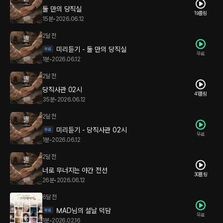
둘 만의 당직실
19플링
15분
•
2026.06.12
2달 전
미리듣기 - 둘 만의 당직실
무료
1분
•
2026.06.12
2달 전
당직사관 02시
41플링
35분
•
2026.06.12
2달 전
미리듣기 - 당직사관 02시
무료
1분
•
2026.06.12
2달 전
너로 무너지는 야간 전선
30플링
26분
•
2026.06.12
6달 전
MAD님의 설날 덕담
무료
1분
•
2026.02.16