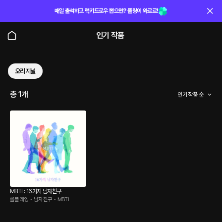
매일 출석하고 럭키드로우 뽑으면? 플링이 와르르!
인기 작품
오리지널
총 1개
인기 작품 순
MBTI : 16가지 남자친구
롤플레잉 • 남자친구 • MBTI