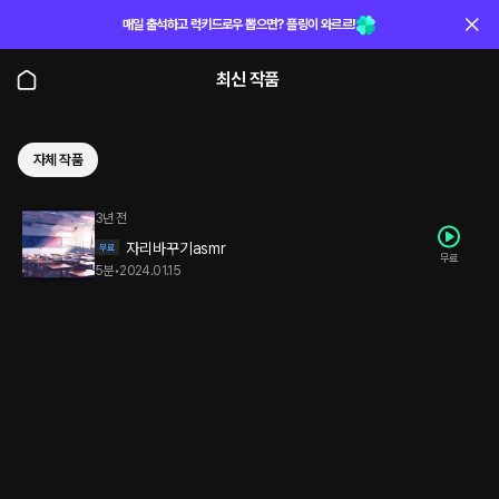
매일 출석하고 럭키드로우 뽑으면? 플링이 와르르!
최신 작품
자체 작품
3년 전
자리바꾸기asmr
무료
5분
•
2024.01.15