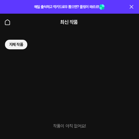
매일 출석하고 럭키드로우 뽑으면? 플링이 와르르!
최신 작품
자체 작품
작품이 아직 없어요!