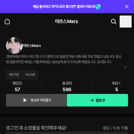
매일 출석하고 럭키드로우 뽑으면? 플링이 와르르!
마르스Mars
마르스Mars
안녕하세요 마르스라고 합니다 기본적으로 달달한 19금 상황극을 주로 만들고 있습니다. 평소
엔 달달하지만 때로는 거칠게 때로는 낯선남자로 다가가도록 하겠습니다. 감사합니다
#
중저음
#
ASMR
랭킹
팔로워
후원
57
596
5
팔로우
목소리 미리듣기
로그인 후 소장률을 확인해주세요!
0
 / 
6
개 작품