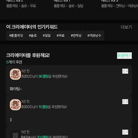
마르스 Vol 2
마르스 Vol 1
마르스 Vol 3
롤플레잉 • 솔로 • 무료
롤플레잉 • 솔로 • 달달
롤플레잉 • 연하남 • 여공남
이 크리에이터의 인기키워드
더보기
#
롤플레잉
#
솔로
#
달달
#
무료
#
연하남
#
여공남수
크리에이터를 후원해요!
후원하기
5
개의 후원
3년 전
신고
초코CC
님이 
90플링
을 후원했어요!
화이팅~
3년 전
신고
초코CC
님이 
10플링
을 후원했어요!
3년 전
신고
BADA
님이 
100플링
을 후원했어요!