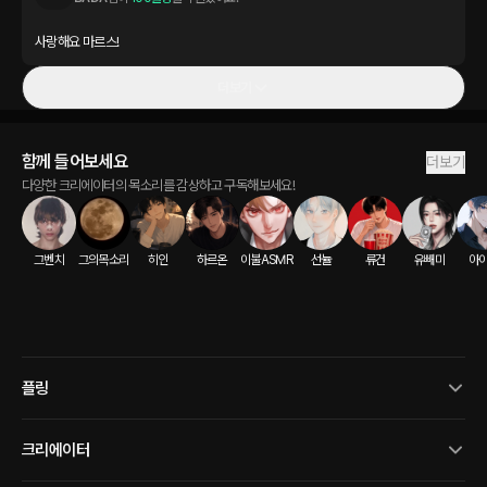
사랑해요 마르스!
더보기
함께 들어보세요
더보기
다양한 크리에이터의 목소리를 감상하고 구독해보세요!
그벤치
그의목소리
히인
하르온
이불ASMR
선뉼
류건
유빼미
아
플링
크리에이터