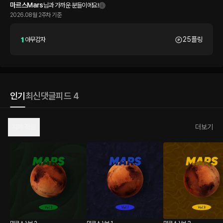
마르스Mars
님과 가까운 분들이에요!
2026.08월 2주차 기준
25플링
아무감자
인기
최신
댓글
피드 4
자체 작품
더보기