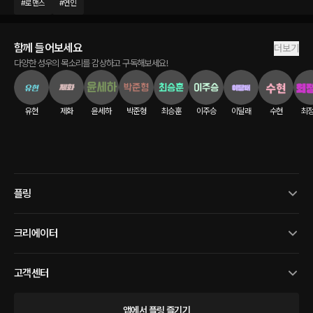
#
로맨스
#
연인
함께 들어보세요
더보기
다양한 성우의 목소리를 감상하고 구독해보세요!
유현
제화
윤세하
박준형
최승훈
이주승
이달래
수현
최
플링
크리에이터
고객센터
앱에서 플링 즐기기