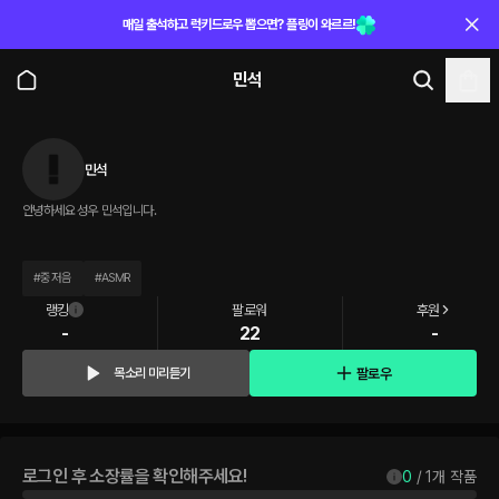
매일 출석하고 럭키드로우 뽑으면? 플링이 와르르!
민석
민석
안녕하세요 성우 민석입니다.
#
중저음
#
ASMR
랭킹
팔로워
후원
-
22
-
팔로우
목소리 미리듣기
로그인 후 소장률을 확인해주세요!
0
 / 
1
개 작품