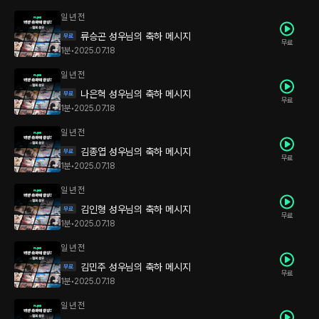
일 년 전
류승곤 성우님의 축하 메시지
무료
1분
•
2025.07.18
일 년 전
나은혁 성우님의 축하 메시지
무료
1분
•
2025.07.18
일 년 전
김종엽 성우님의 축하 메시지
무료
1분
•
2025.07.18
일 년 전
김인형 성우님의 축하 메시지
무료
1분
•
2025.07.18
일 년 전
김민주 성우님의 축하 메시지
무료
1분
•
2025.07.18
일 년 전