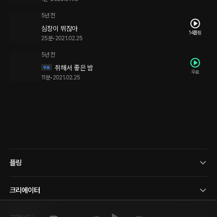
5년 전
심장이 뛰잖아
14플링
25분
•
2021.02.25
5년 전
취해서 좋은 밤
무료
11분
•
2021.02.25
플링
크리에이터