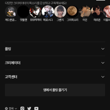
다양한 크리에이터의 목소리를 감상하고 구독해보세요!
게으른굼벵이
맛돌맨
뀨뀨꺄꺄의
메로メロ
그벤치
그의목소리
히인
하르온
이불A
플링
크리에이터
고객센터
앱에서 플링 즐기기
한국