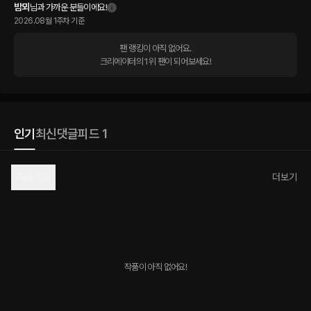
밤뫼
님과 가까운 분들이에요!
2026.08월 1주차 기준
팬 랭킹이 아직 없어요.

크리에이터의 1위 팬이 되어보세요!
인기
최신
댓글
피드 1
자체 작품
더보기
작품이 아직 없어요!