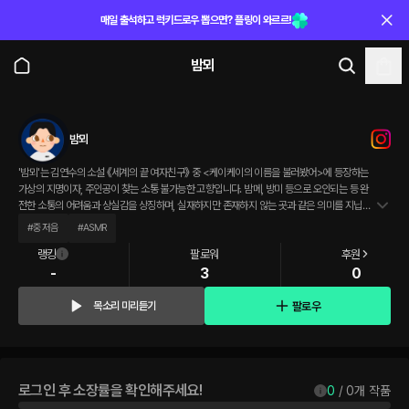
매일 출석하고 럭키드로우 뽑으면? 플링이 와르르!
밤뫼
밤뫼
'밤뫼'는 김연수의 소설 《세계의 끝 여자친구》 중 <케이케이의 이름을 불러봤어>에 등장하는
가상의 지명이자, 주인공이 찾는 소통 불가능한 고향입니다. 밤메, 방미 등으로 오인되는 등 완
전한 소통의 어려움과 상실감을 상징하며, 실재하지만 존재하지 않는 곳과 같은 의미를 지닙니
다.
#
중저음
#
ASMR
랭킹
팔로워
후원
-
3
0
팔로우
목소리 미리듣기
로그인 후 소장률을 확인해주세요!
0
 / 
0
개 작품