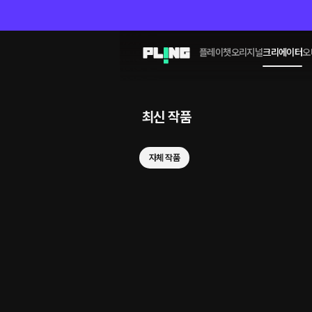
플레이챗
오리지널
크리에이터
오
최신 작품
자체 작품