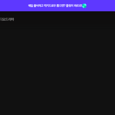
매일 출석하고 럭키드로우 뽑으면? 플링이 와르르!
디오드라마