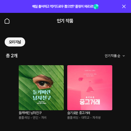
매일 출석하고 럭키드로우 뽑으면? 플링이 와르르!
인기 작품
오리지널
총 2개
인기 작품 순
들켜버린 남자친구
슬기로운 중고거래
롤플레잉 • 연인 • 자위
롤플레잉 • 대학교 • 자취방