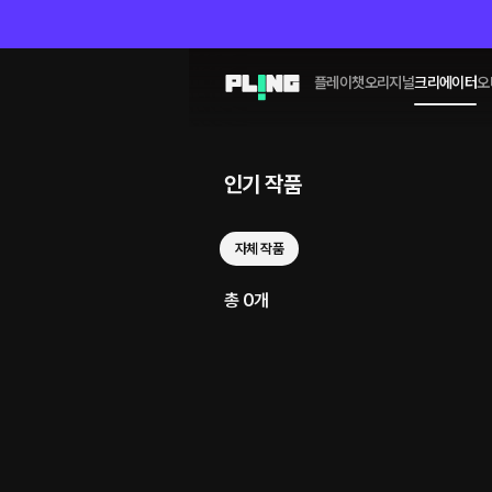
플레이챗
오리지널
크리에이터
오
인기 작품
자체 작품
총 0개