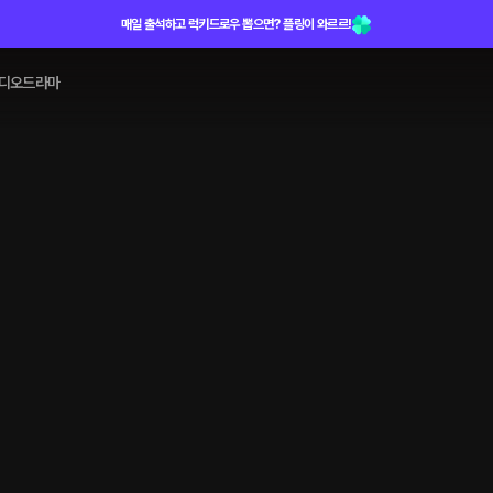
매일 출석하고 럭키드로우 뽑으면? 플링이 와르르!
디오드라마