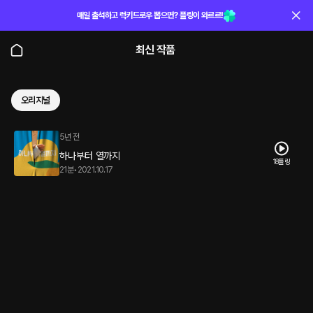
매일 출석하고 럭키드로우 뽑으면? 플링이 와르르!
최신 작품
오리지널
5년 전
하나부터 열까지
18플링
21분
•
2021.10.17