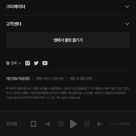
크리에이터
고객센터
앱에서 플링 즐기기
한국
개인정보 취급방침
플링 서비스 이용약관
제휴 및 대외 협력
주식회사 플링캐스트 | 대표 남성률 | 서울특별시 강남구 도산대로8길 17-6 더블유스퀘어 빌딩 2층 | 연락
처 02-2039-9409 | 사업자등록번호 631-87-01880 | 통신판매업 신고번호 제2021-서울강남-01810호 |
Copyright © 2026 PLINGCAST co., ltd. All rights reserved.
회차를 재
00:00
/
00:00
생해주세