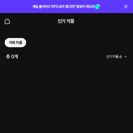
매일 출석하고 럭키드로우 뽑으면? 플링이 와르르!
인기 작품
자체 작품
총 0개
인기 작품 순