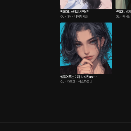
백합GL 스페셜 시명x진
백합GL 스페
GL • SM • 나이차커플
GL • 짝사랑
썰풀어주는 여자 차수진asmr
GL • 대학교 • 섹스파트너