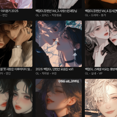
 미리듣기 2025
백합GL장편선 Vol_3.사랑스런과장님
백합GL장편선 Vol_4.집사
 • 연인
GL • 오피스 • 직장동료
GL • 드라마 • 동거
페셜 첫 사랑은 이루어지지 않는
2026 백합GL 단편선 모음집 vol1
백합GL 스페셜 비오는 동방
착각 • 연인
GL • 자취방 • 우연
GL • 실내 • VIP