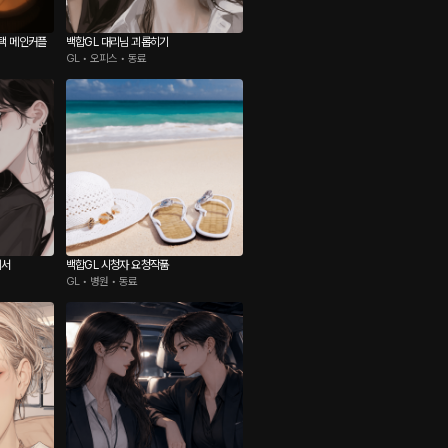
간택 메인커플
백합GL 대리님 괴롭히기
GL • 오피스 • 동료
에서
백합GL 시청자 요청작품
GL • 병원 • 동료