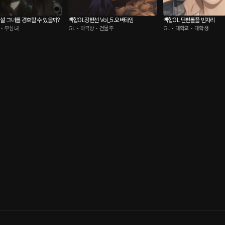
셜 그녀를 경호할 수 있을까?
백합GL장편선 Vol_5.오버타임
백합GL 단편롤플 빈자리
 • 무심녀
GL • 하극상 • 건물주
GL • 대학교 • 대학생