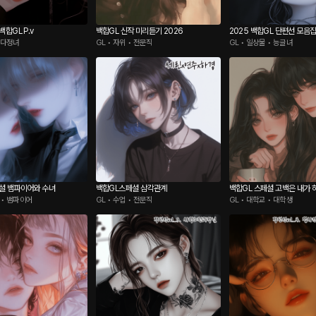
백합GL P.v
백합GL 신작 미리듣기 2026
2025 백합GL 단편선 모음집 
• 다정녀
GL • 자위 • 전문직
GL • 일상물 • 능글녀
셜 뱀파이어와 수녀
백합GL스페셜 삼각관계
백합GL 스페셜 고백은 내가 
 • 뱀파이어
GL • 수업 • 전문직
GL • 대학교 • 대학생