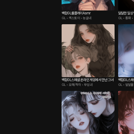
백합GL롤플레이Asmr
달달한 일상 
GL • 섹스토이 • 능글녀
GL • 통화 
백합GL스페셜 온라인 게임에서 만난 그녀
백합GL스페
GL • 오해/착각 • 무심녀
GL • 달달물