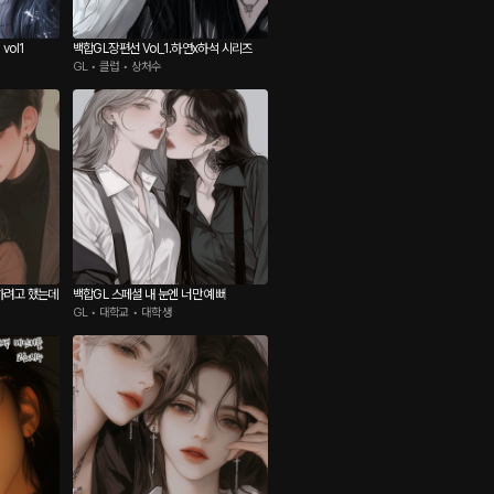
vol1
백합GL장편선 Vol_1.하연x하석 시리즈
GL • 클럽 • 상처수
하려고 했는데
백합GL 스페셜 내 눈엔 너만 예뻐
GL • 대학교 • 대학생