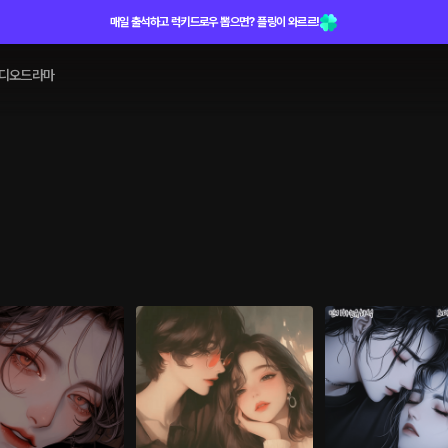
매일 출석하고 럭키드로우 뽑으면? 플링이 와르르!
디오드라마