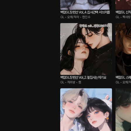
백합GL장편선 Vol_4.집사간택 서브커플
백합GL 신작
GL • 오해/착각 • 헌신수
GL • 짝사랑
백합GL장편선 Vol_2.옆집사는저기요
백합GL 스
GL • 자취방 • 썸
GL • 오해/
다