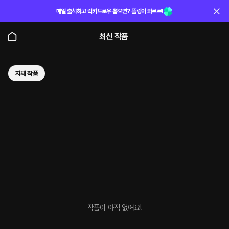
매일 출석하고 럭키드로우 뽑으면? 플링이 와르르!
최신 작품
자체 작품
작품이 아직 없어요!