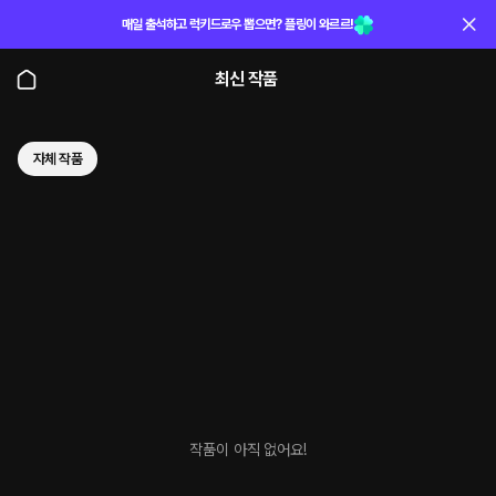
매일 출석하고 럭키드로우 뽑으면? 플링이 와르르!
최신 작품
자체 작품
작품이 아직 없어요!