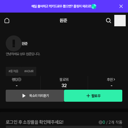
매일 출석하고 럭키드로우 뽑으면? 플링이 와르르!
원준
원준
안녕하세요 성우 원준입니다.
#
중저음
#
ASMR
랭킹
팔로워
후원
-
32
-
팔로우
목소리 미리듣기
로그인 후 소장률을 확인해주세요!
0
 / 
2
개 작품