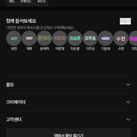
#
BL
#
메이드
#
의사
함께 들어보세요
더보기
다양한 성우의 목소리를 감상하고 구독해보세요!
유현
제화
윤세하
박준형
최승훈
이주승
이달래
수현
최
플링
크리에이터
고객센터
앱에서 플링 즐기기