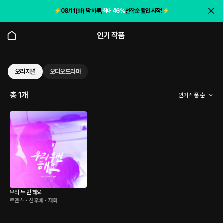
⚡️
08/11(화) 딱 하루,
최대 46%
선착순 할인 시작!
⚡️
인기 작품
오리지널
오디오드라마
총 1개
인기 작품 순
우리 두 번 해요
로맨스 • 선후배 • 재회