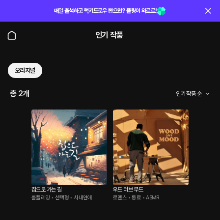
매일 출석하고 럭키드로우 뽑으면? 플링이 와르르!
인기 작품
오리지널
총 2개
인기 작품 순
집으로 가는 길
우드 러브 무드
롤플레잉 • 선택형 • 사내연애
로맨스 • 동료 • ASMR