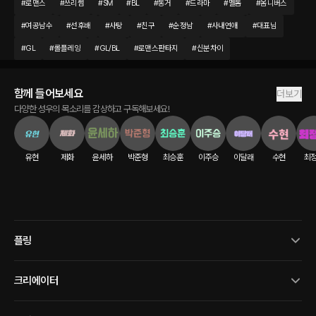
#
로맨스
#
쓰리썸
#
SM
#
BL
#
동거
#
드라마
#
멜돔
#
옴니버스
#
여공남수
#
선후배
#
사탕
#
친구
#
순정남
#
사내연애
#
대표님
#
GL
#
롤플레잉
#
GL/BL
#
로맨스판타지
#
신분차이
함께 들어보세요
더보기
다양한 성우의 목소리를 감상하고 구독해보세요!
유현
제화
윤세하
박준형
최승훈
이주승
이달래
수현
최
플링
크리에이터