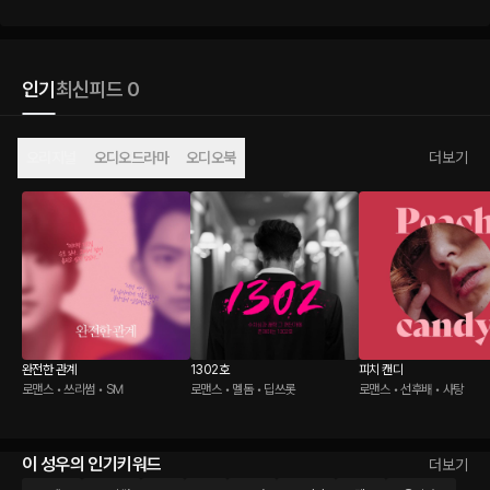
인기
최신
피드 0
오리지널
오디오드라마
오디오북
더보기
완전한 관계
1302호
피치 캔디
로맨스 • 쓰리썸 • SM
로맨스 • 멜돔 • 딥쓰롯
로맨스 • 선후배 • 사탕
이 성우의 인기키워드
더보기