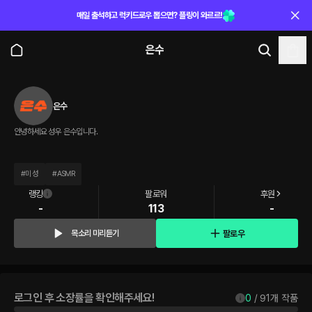
매일 출석하고 럭키드로우 뽑으면? 플링이 와르르!
은수
은수
안녕하세요 성우 은수입니다.
#
미성
#
ASMR
랭킹
팔로워
후원
-
113
-
팔로우
목소리 미리듣기
로그인 후 소장률을 확인해주세요!
0
 / 
91
개 작품