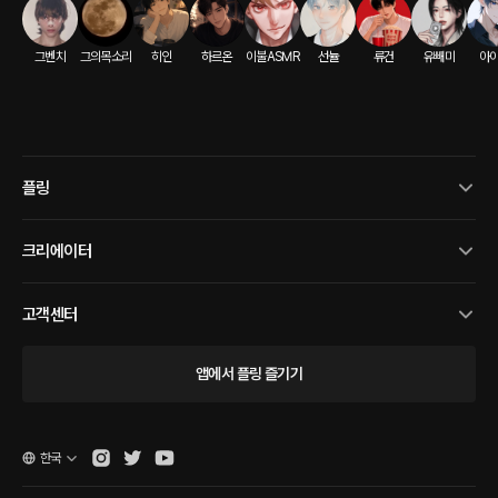
그벤치
그의목소리
히인
하르온
이불ASMR
선뉼
류건
유빼미
아
플링
크리에이터
고객센터
앱에서 플링 즐기기
한국