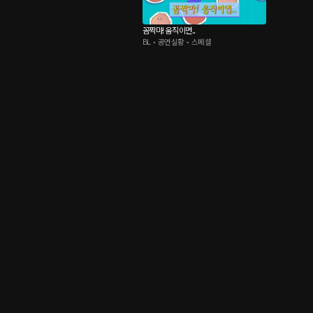
꼼짝마! 움직이면..
BL • 공연실황 • 스페셜