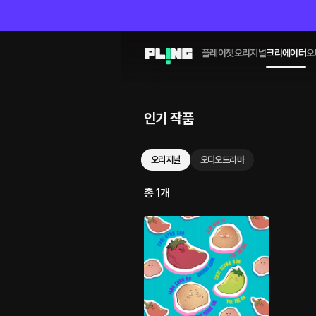
플레이챗
오리지널
크리에이터
오
인기 작품
오리지널
오디오드라마
총 1개