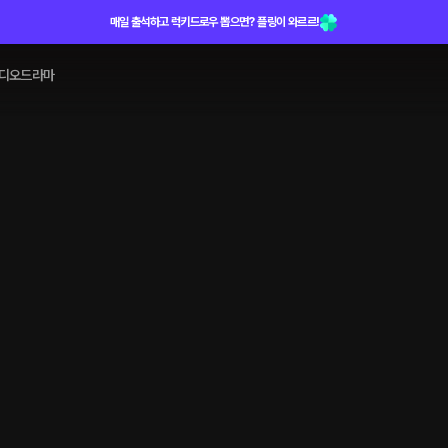
매일 출석하고 럭키드로우 뽑으면? 플링이 와르르!
디오드라마