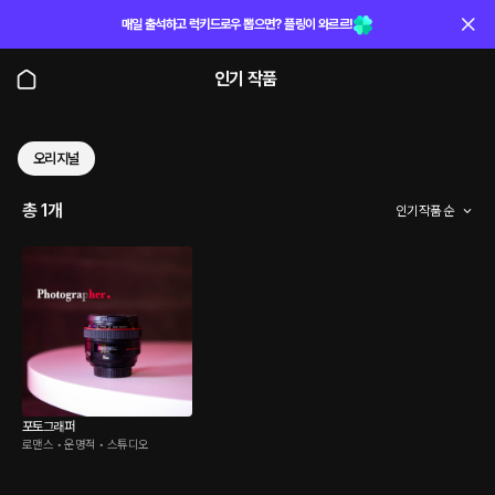
매일 출석하고 럭키드로우 뽑으면? 플링이 와르르!
인기 작품
오리지널
총 1개
인기 작품 순
포토그래퍼
로맨스 • 운명적 • 스튜디오