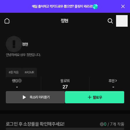
매일 출석하고 럭키드로우 뽑으면? 플링이 와르르!
정현
정현
안녕하세요 성우 정현입니다.
#
중저음
#
ASMR
랭킹
팔로워
후원
-
27
-
팔로우
목소리 미리듣기
로그인 후 소장률을 확인해주세요!
0
 / 
7
개 작품