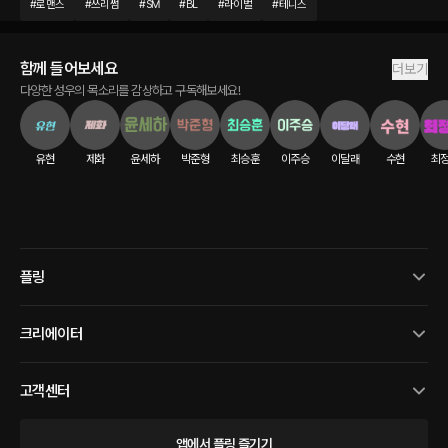
#
로맨스
#
쓰리썸
#
SM
#
BL
#
라이벌
#
테니스
함께 들어보세요
더보기
다양한 성우의 목소리를 감상하고 구독해보세요!
유현
제화
윤세하
박준형
최승훈
이주승
이달래
수현
최
플링
크리에이터
고객센터
앱에서 플링 즐기기