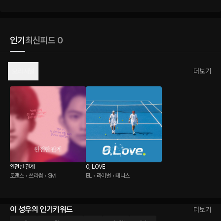
인기
최신
피드 0
오리지널
더보기
완전한 관계
0, LOVE
로맨스 • 쓰리썸 • SM
BL • 라이벌 • 테니스
이 성우의 인기키워드
더보기