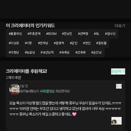
이 크리에이터의 인기키워드
더보기
#
롤플레잉
#
주종관계
#
BDSM
#
전남친
#
선택형
#
BL
#
원나잇
#
미남공
#
이웃
#
연하남
#
운명적
#
군인
#
연인
#
힐링물
#
다정남
#
능글남
#
낯선남자
#
유혹남
#
선후배
#
순진남
크리에이터를 후원해요!
후원하기
2
개의 후원
5달 전
신고
유기농사탕
님이 
486플링
을 후원했어요!
오늘 목소리 이상형 월드컵을 했는데 어떻게! 종우님 우승이 없을수가 있어요..ㅠㅠㅠ
ㅠㅠㅠ 10위권 안에는 무조건 있다고 생각하고 갔는데 없어서 너무 속상 ㅠㅠㅠㅠㅠ
ㅠㅠㅠ 종우님 목소리가 제일 소중하고 좋아요..🩷