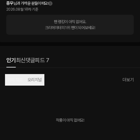
종우
님과 가까운 분들이에요!
2026.08월 1주차 기준
팬 랭킹이 아직 없어요.

크리에이터의 1위 팬이 되어보세요!
인기
최신
댓글
피드 7
자체 작품
오리지널
더보기
작품이 아직 없어요!