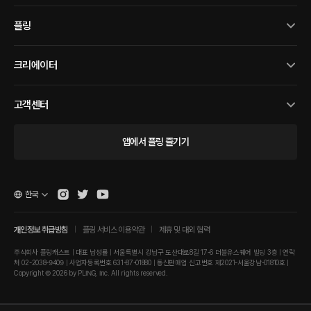
플링
크리에이터
고객센터
앱에서 플링 즐기기
한국
개인정보 취급방침
플링 서비스 이용약관
제휴 및 대외 협력
주식회사 플링캐스트 | 대표 남성률 | 서울특별시 강남구 도산대로8길 17-6 더블유스퀘어 빌딩 3층 | 연락
처 02-2038-9409 | 사업자등록번호 631-87-01880 | 통신판매업 신고번호 제2021-서울강남-01810호 |
Copyright © 2026 by PLING, Inc. All rights reserved.