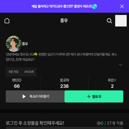
매일 출석하고 럭키드로우 뽑으면? 플링이 와르르!
종우
종우
안녕하세요 종우입니다☘ 평범한 일상이 지루하다면 제가 보다 특별하게 만들어줄게요. 쑥스
럽지만...함께 하실래요?
#
중저음
#
ASMR
랭킹
팔로워
후원
66
238
2
팔로우
목소리 미리듣기
로그인 후 소장률을 확인해주세요!
0
 / 
37
개 작품