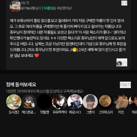
5달 전
신고
유기농사탕
님이 
214플링
을 후원했어요!
제가 유튜브에서 플링 광고를 보고 들어와서 거의 처음 구매한 작품이 첫 인사 였어
요. 그 후로 여러 작품을 구매했지만 제 플리에 빠지지 않고 들어가는 작품입니다!

종우님이 참여하신 다른 작품들도 모르고 듣다가 '이 사람 목소리가 좋다~' 생각하고 
확인했다가 놀란적도 많아요 ㅎㅎ 다양한 목소리로 종우님만의 매력 앞으로도 보여
주시길 바랍니다.  날짜는 조금 지났지만 발렌타인데이 기념으로 종우님께 첫 후원을 
드려봅니다. (저도 종우님이 첫 후원이에요...!!🤭) 26년 새해 복 많이 받으시고 즐거
운 설날 보내세요 ❤️
함께 들어보세요
더보기
다양한 크리에이터의 목소리를 감상하고 구독해보세요!
도시겸2
게으른굼벵이
맛돌맨
뀨뀨꺄꺄의
메로メロ
그벤치
그의목소리
히인
하