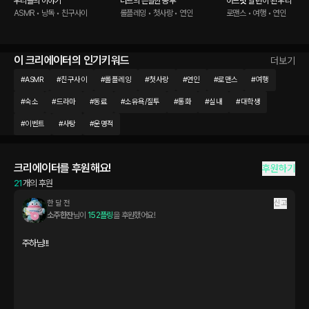
우리들의 이야기
너드의 은밀한 공부
어느덧 일 년이 된 우리
ASMR • 낭독 • 친구사이
롤플레잉 • 첫사랑 • 연인
로맨스 • 여행 • 연인
이 크리에이터의 인기키워드
더보기
#
ASMR
#
친구사이
#
롤플레잉
#
첫사랑
#
연인
#
로맨스
#
여행
#
숙소
#
드라마
#
동료
#
소유욕/질투
#
통화
#
실내
#
대학생
#
이벤트
#
사탕
#
운명적
크리에이터를 후원해요!
후원하기
21
개의 후원
한 달 전
신고
소주한잔
님이 
152플링
을 후원했어요!
주하님!!!
