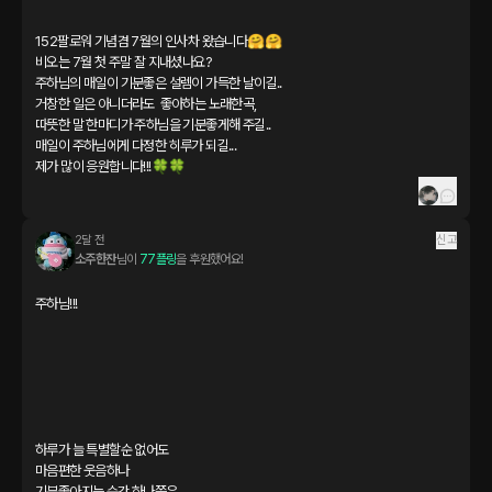
152팔로워 기념겸 7월의 인사차 왔습니다🤗🤗

비오는 7월 첫 주말 잘 지내셨나요?

주하님의 매일이 기분좋은 설렘이 가득한 날이길..

거창한 일은 아니더라도  좋아하는 노래한곡,

따뜻한 말 한마디가 주하님을 기분좋게해 주길..

매일이 주하님에게 다정한 히루가 되길...

제가 많이 응원합니다!!!🍀🍀
2달 전
신고
소주한잔
님이 
77플링
을 후원했어요!
주하님!!!

하루가 늘 특별할순 없어도

마음편한 웃음하나

기분좋아지는 순간 하나쯤은
