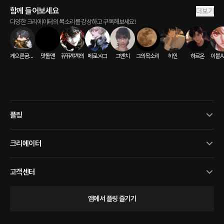
함께 들어보세요
더보기
다양한 크리에이터의 목소리를 감상하고 구독해보세요!
게으른굼벵이
맛돌맨
뀨뀨꺄꺄의
메로メロ
그벤치
그의목소리
히인
하르온
이불A
플링
크리에이터
고객센터
앱에서 플링 즐기기