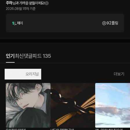
주하
님과 가까운 분들이에요!
2026.08월 1주차 기준
92플링
j_제이
인기
최신
댓글
피드 135
자체 작품
오리지널
더보기