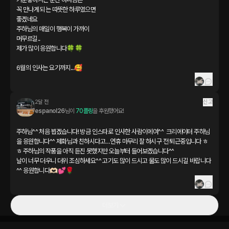
꼭 만나게 되는 따뜻한 하루였으면

좋겠네요

주하님의 매일이 행복이 가까이

머무르길..

제가 많이 응원합니다🍀🍀

6월의 인사는 요기까지...🥰
2달 전
신고
espanol26
님이 
70플링
을 후원했어요!
주하님^^ 처음 뵙겠습니다! 방금 인스타로 인사한 사람이에여^^  크리에이터 주하님
을 응원합니다^^ 제화님과 친하시다고…연휴 마무리 잘 하시구 전 퇴근중입니다 ㅎ
ㅎ 주하님의 작품을 아직 듣진 못했지만 오늘부터 들어보겠습니다^^ 

날이 너무 더우니 더위 조심하세요^^ 고기도 많이 드시고 물도 많이 드시길 바랍니다
^^ 응원합니다🫶🏻💕🌹
더보기