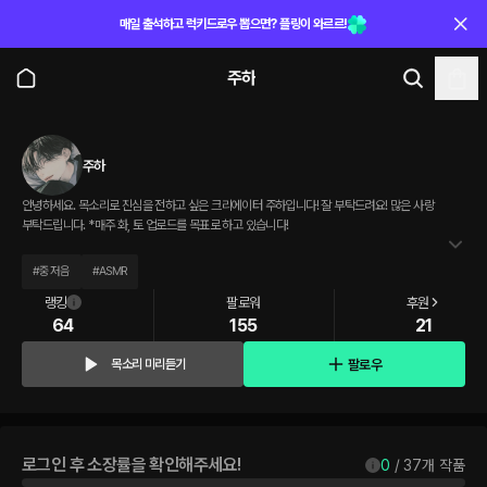
매일 출석하고 럭키드로우 뽑으면? 플링이 와르르!
주하
주하
안녕하세요. 목소리로 진심을 전하고 싶은 크리에이터 주하입니다! 잘 부탁드려요! 많은 사랑
부탁드립니다. *매주 화, 토 업로드를 목표로 하고 있습니다!
#
중저음
#
ASMR
랭킹
팔로워
후원
64
155
21
팔로우
목소리 미리듣기
로그인 후 소장률을 확인해주세요!
0
 / 
37
개 작품