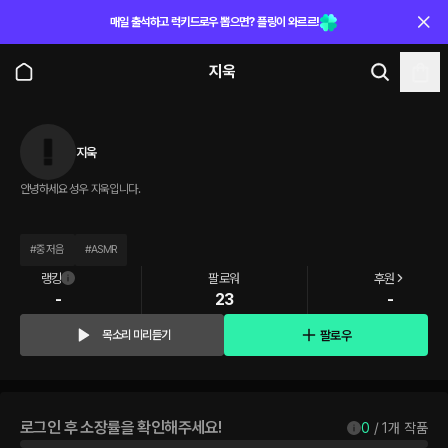
매일 출석하고 럭키드로우 뽑으면? 플링이 와르르!
지욱
지욱
안녕하세요 성우 지욱입니다.
#
중저음
#
ASMR
랭킹
팔로워
후원
-
23
-
팔로우
목소리 미리듣기
로그인 후 소장률을 확인해주세요!
0
 / 
1
개 작품