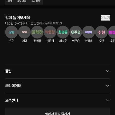
#
BL
#
운명적
#
자취방
함께 들어보세요
더보기
다양한 성우의 목소리를 감상하고 구독해보세요!
유현
제화
윤세하
박준형
최승훈
이주승
이달래
수현
최
플링
크리에이터
고객센터
앱에서 플링 즐기기