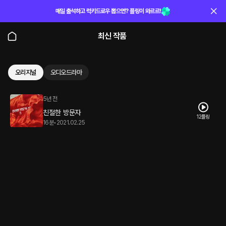
매일 출석하고 럭키드로우 뽑으면? 플링이 와르르!
최신 작품
오리지널
오디오드라마
5년 전
친절한 방문자
12플링
16분
•
2021.02.25