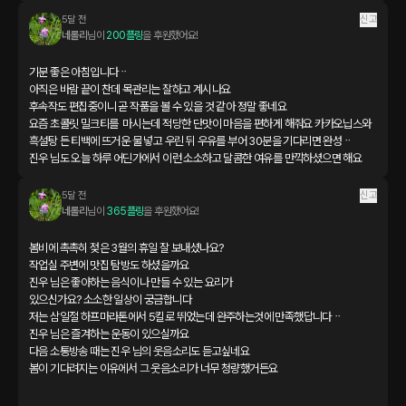
5달 전
신고
네롤리
님이 
200플링
을 후원했어요!
기분 좋은 아침입니다ᆢ

아직은 바람 끝이 찬데 목관리는 잘하고 계시나요

후속작도 편집중이니 곧 작품을 볼 수 있을 것 같아 정말 좋네요

요즘 초콜릿 밀크티를  마시는데 적당한 단맛이 마음을 편하게 해줘요 카카오닙스와 
흑설탕 든 티백에 뜨거운 물 넣고 우린 뒤 우유를 부어 30분을 기다리면 완성ᆢ

진우 님도 오늘 하루 어딘가에서 이런 소소하고 달콤한 여유를 만끽하셨으면 해요
5달 전
신고
네롤리
님이 
365플링
을 후원했어요!
봄비에 촉촉히 젖은 3월의 휴일 잘 보내셨나요?

작업실 주변에 맛집 탐방도 하셨을까요

진우 님은 좋아하는 음식이나 만들 수 있는 요리가

있으신가요? 소소한 일상이 궁금합니다

저는 삼일절 하프마라톤에서 5킬로 뛰었는데 완주하는것에 만족했답니다ᆢ 

진우 님은 즐겨하는 운동이 있으실까요

다음 소통방송 때는 진우 님의 웃음소리도 듣고싶네요

봄이 기다려지는 이유에서 그 웃음소리가 너무 청량했거든요
