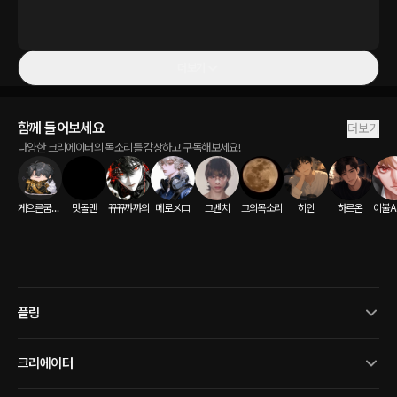
더보기
함께 들어보세요
더보기
다양한 크리에이터의 목소리를 감상하고 구독해보세요!
게으른굼벵이
맛돌맨
뀨뀨꺄꺄의
메로メロ
그벤치
그의목소리
히인
하르온
이불A
플링
크리에이터