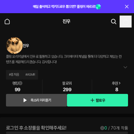
매일 출석하고 럭키드로우 뽑으면? 플링이 와르르!
진우
진우
플링 오리지널에서 진우로 활동하고 있습니다. 크리에이터 채널을 통해 더 다양하고 재밌는 컨
텐츠를 제공해드리겠습니다. 감사합니다!
#
중저음
#
ASMR
랭킹
팔로워
후원
99
299
8
팔로우
목소리 미리듣기
로그인 후 소장률을 확인해주세요!
0
 / 
70
개 작품