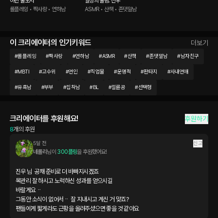
어린 불도저
일상의 울림: 진우
롤플레잉 • 짝사랑 • 연하남
ASMR • 산책 • 존댓말남
이 크리에이터의 인기키워드
더보기
#
롤플레잉
#
짝사랑
#
연하남
#
ASMR
#
산책
#
존댓말남
#
남자친구
#
MBTI
#
고수위
#
연인
#
직업물
#
운명적
#
판타지
#
사내연애
#
유혹남
#
부부
#
집착남
#
BL
#
절륜공
#
선택형
크리에이터를 후원해요!
후원하기
8
개의 후원
5달 전
신고
네롤리
님이 
300플링
을 후원했어요!
진우 님  공채 준비로 더 바빠지시겠죠

목관리 잘 하시고 노럭하신 성과를 얻으시길

바랄게요ᆢ

그동안 소식이 없어서ᆢ 잘 지내시고 계신 거 맞죠?

팬들에게 짧게라도 근황을 올려주셨으면 좋을 것 같아요