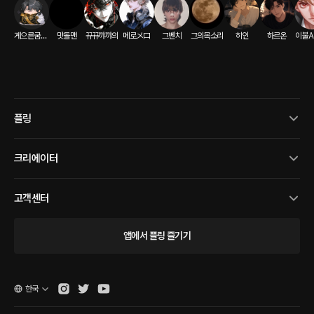
게으른굼벵이
맛돌맨
뀨뀨꺄꺄의
메로メロ
그벤치
그의목소리
히인
하르온
이불A
플링
크리에이터
고객센터
앱에서 플링 즐기기
한국