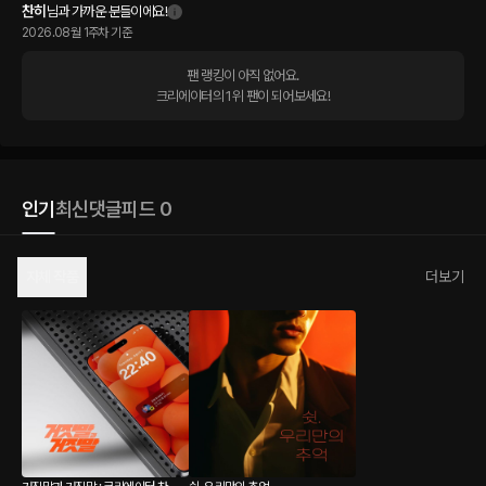
찬히
님과 가까운 분들이에요!
2026.08월 1주차 기준
팬 랭킹이 아직 없어요.

크리에이터의 1위 팬이 되어보세요!
인기
최신
댓글
피드 0
자체 작품
더보기