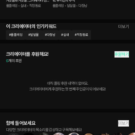
거짓말과 거짓말 : 크리에이터 찬
쉿. 우리만의 추억
히.ver
롤플레잉 • 실내 • 직장동료
롤플레잉 • 달달물 • 다정남
이 크리에이터의 인기키워드
더보기
#
롤플레잉
#
달달물
#
다정남
#
실내
#
직장동료
크리에이터를 후원해요!
후원하기
0
개의 후원
아직 플링 후원 내역이 없어요.

크리에이터에게 후원하는 첫 번째 주인공이 되어보세요!
함께 들어보세요
더보기
다양한 크리에이터의 목소리를 감상하고 구독해보세요!