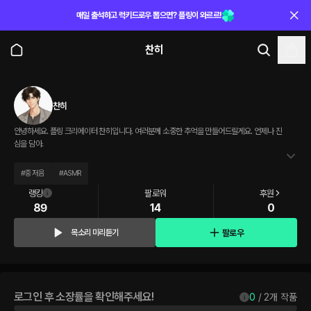
매일 출석하고 럭키드로우 뽑으면? 플링이 와르르!
찬히
찬히
안녕하세요. 플링 크리에이터 찬히입니다. 여러분께 소중한 추억을 만들어드릴게요. 언제나 진
심을 담아.
#
중저음
#
ASMR
랭킹
팔로워
후원
89
14
0
팔로우
목소리 미리듣기
로그인 후 소장률을 확인해주세요!
0
 / 
2
개 작품