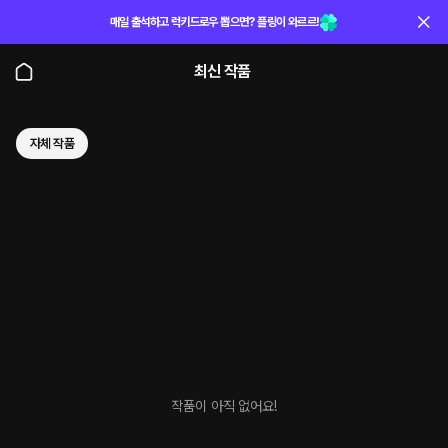
매일 출석하고 럭키드로우 뽑으면? 플링이 와르르!
최신 작품
자체 작품
작품이 아직 없어요!