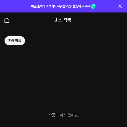
매일 출석하고 럭키드로우 뽑으면? 플링이 와르르!
최신 작품
자체 작품
작품이 아직 없어요!