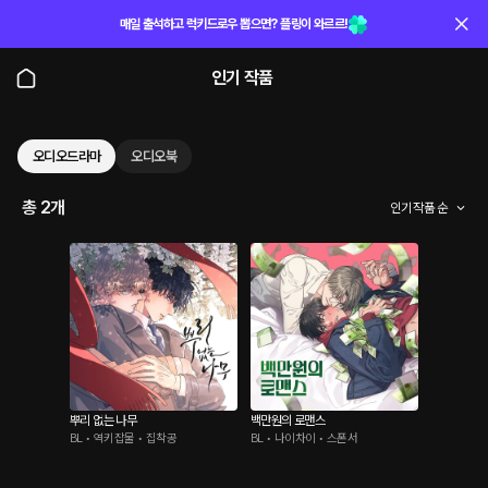
매일 출석하고 럭키드로우 뽑으면? 플링이 와르르!
인기 작품
오디오드라마
오디오북
총 2개
인기 작품 순
뿌리 없는 나무
백만원의 로맨스
BL • 역키잡물 • 집착공
BL • 나이차이 • 스폰서