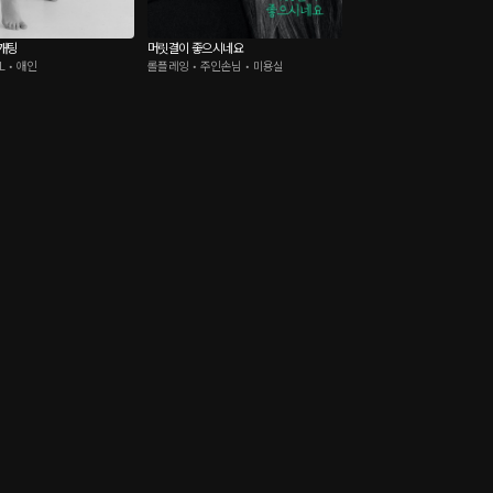
개팅
머릿결이 좋으시네요
L • 애인
롤플레잉 • 주인손님 • 미용실