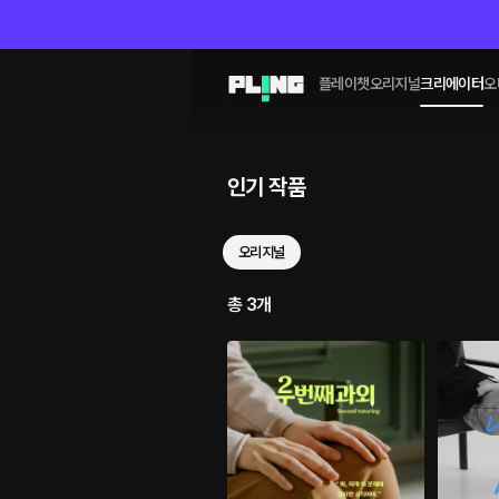
플레이챗
오리지널
크리에이터
오
인기 작품
오리지널
총 3개