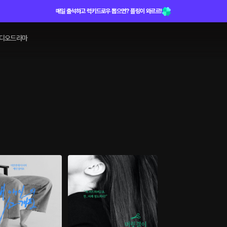
매일 출석하고 럭키드로우 뽑으면? 플링이 와르르!
디오드라마