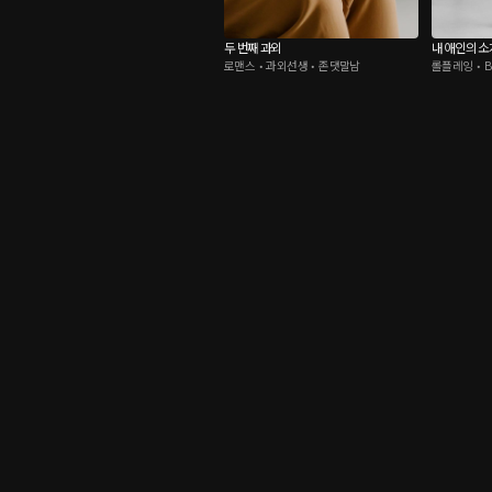
두 번째 과외
내 애인의 소
로맨스 • 과외선생 • 존댓말남
롤플레잉 • B