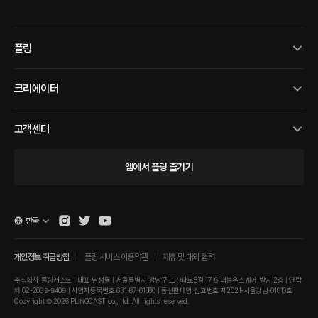
플링
크리에이터
고객센터
앱에서 플링 즐기기
한국
개인정보 취급방침
플링 서비스 이용약관
제휴 및 대외 협력
주식회사 플링캐스트 | 대표 남성률 | 서울특별시 강남구 도산대로8길 17-6 더블유스퀘어 빌딩 2층 | 연락
처 02-2039-9409 | 사업자등록번호 631-87-01880 | 통신판매업 신고번호 제2021-서울강남-01810호 |
Copyright © 2026 PLINGCAST co., ltd. All rights reserved.