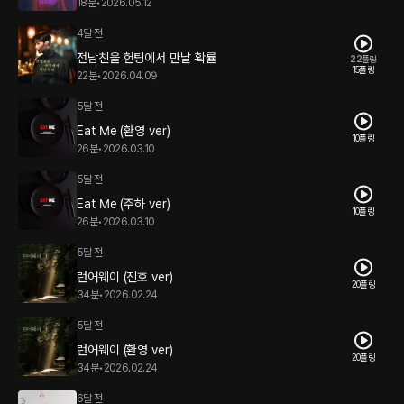
18분
•
2026.05.12
4달 전
전남친을 헌팅에서 만날 확률
22플링
15플링
22분
•
2026.04.09
5달 전
Eat Me (환영 ver)
10플링
26분
•
2026.03.10
5달 전
Eat Me (주하 ver)
10플링
26분
•
2026.03.10
5달 전
런어웨이 (진호 ver)
20플링
34분
•
2026.02.24
5달 전
런어웨이 (환영 ver)
20플링
34분
•
2026.02.24
6달 전