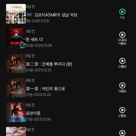
6달 전
김모닥ASMR의 설날 덕담
무료
1분
•
2026.02.16
6달 전
한 세트 더
20플링
14플링
20분
•
2026.01.29
8달 전
第二章 : 은혜를 뿌리다 (완)
24플링
24분
•
2025.12.20
8달 전
第一章 : 여인의 몸으로
13플링
13분
•
2025.12.20
8달 전
음양이론
21플링
21분
•
2025.12.06
9달 전