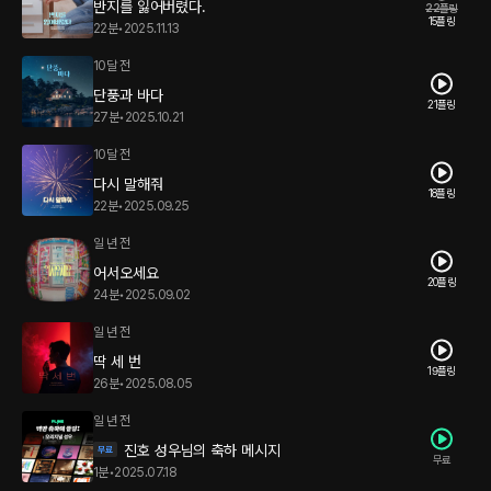
반지를 잃어버렸다.
22플링
15플링
22분
•
2025.11.13
10달 전
단풍과 바다
21플링
27분
•
2025.10.21
10달 전
다시 말해줘
18플링
22분
•
2025.09.25
일 년 전
어서오세요
20플링
24분
•
2025.09.02
일 년 전
딱 세 번
19플링
26분
•
2025.08.05
일 년 전
진호 성우님의 축하 메시지
무료
1분
•
2025.07.18