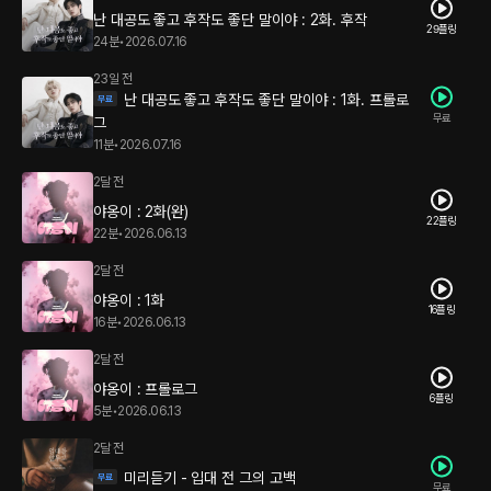
난 대공도 좋고 후작도 좋단 말이야 : 2화. 후작
29플링
24분
•
2026.07.16
23일 전
난 대공도 좋고 후작도 좋단 말이야 : 1화. 프롤로
무료
그
11분
•
2026.07.16
2달 전
야옹이 : 2화(완)
22플링
22분
•
2026.06.13
2달 전
야옹이 : 1화
16플링
16분
•
2026.06.13
2달 전
야옹이 : 프롤로그
6플링
5분
•
2026.06.13
2달 전
미리듣기 - 입대 전 그의 고백
무료