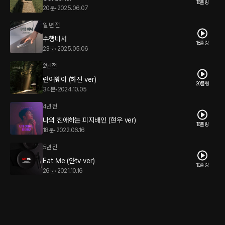
16플링
20분
•
2025.06.07
일 년 전
수행비서
18플링
23분
•
2025.05.06
2년 전
런어웨이 (하진 ver)
20플링
34분
•
2024.10.05
4년 전
나의 친애하는 피지배인 (현우 ver)
16플링
18분
•
2022.06.16
5년 전
Eat Me (얀tv ver)
10플링
26분
•
2021.10.16