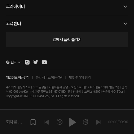
크리에이터
고객센터
앱에서 플링 즐기기
한국
개인정보 취급방침
플링 서비스 이용약관
제휴 및 대외 협력
주식회사 플링캐스트 | 대표 남성률 | 서울특별시 강남구 도산대로8길 17-6 더블유스퀘어 빌딩 2층 | 연락
처 02-2039-9409 | 사업자등록번호 631-87-01880 | 통신판매업 신고번호 제2021-서울강남-01810호 |
Copyright © 2026 PLINGCAST co., ltd. All rights reserved.
회차를 재
00:00
/
00:00
생해주세