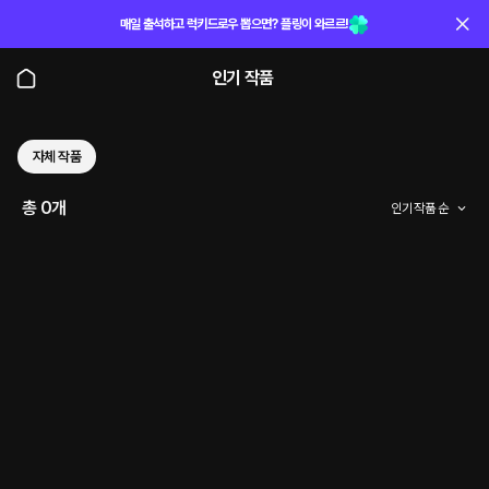
매일 출석하고 럭키드로우 뽑으면? 플링이 와르르!
인기 작품
자체 작품
총 0개
인기 작품 순