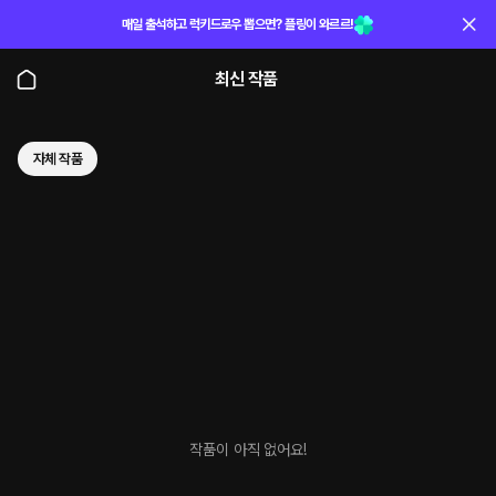
매일 출석하고 럭키드로우 뽑으면? 플링이 와르르!
최신 작품
자체 작품
작품이 아직 없어요!